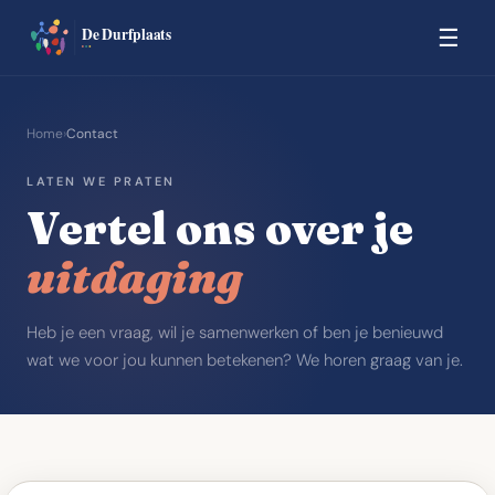
☰
Home
›
Contact
LATEN WE PRATEN
Vertel
ons
over
je
uitdaging
Heb je een vraag, wil je samenwerken of ben je benieuwd
wat we voor jou kunnen betekenen? We horen graag van je.