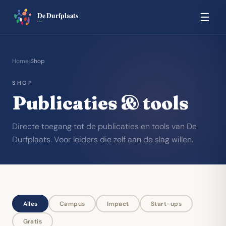
☰
Home
›
Shop
SHOP
Publicaties
&
tools
Directe toegang tot de publicaties en tools van De
Durfplaats. Voor leiders die zelf aan de slag willen.
Alles
Campus
Impact
Start-ups
Gratis