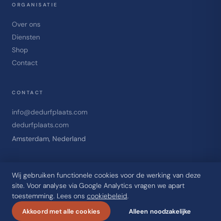
ORGANISATIE
Over ons
Diensten
Shop
Contact
CONTACT
info@dedurfplaats.com
dedurfplaats.com
Amsterdam, Nederland
Wij gebruiken functionele cookies voor de werking van deze
site. Voor analyse via Google Analytics vragen we apart
© 2025 De Durfplaats. Alle rechten voorbehouden.
toestemming. Lees ons
cookiebeleid
.
Privacy
Algemene voorwaarden
Cookies
Akkoord met alle cookies
Alleen noodzakelijke