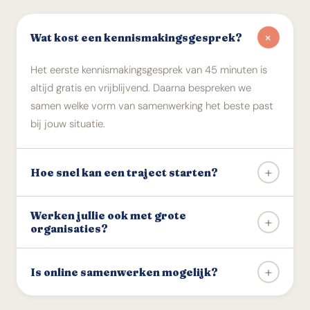
+
Wat kost een kennismakingsgesprek?
Het eerste kennismakingsgesprek van 45 minuten is
altijd gratis en vrijblijvend. Daarna bespreken we
samen welke vorm van samenwerking het beste past
bij jouw situatie.
+
Hoe snel kan een traject starten?
In de meeste gevallen kunnen we binnen twee tot drie
Werken jullie ook met grote
+
weken starten na het kennismakingsgesprek. Bij grote
organisaties?
drukte communiceren we dit altijd vooraf
Ja, we werken met individuen, teams en gehele
transparant.
+
Is online samenwerken mogelijk?
organisaties, van kleine non-profits tot gemeenten en
landelijke overheden. De aanpak wordt altijd
Ja, de meeste trajecten kunnen hybride of volledig