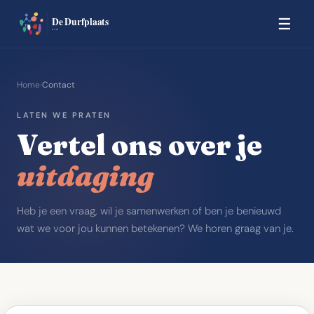
☰
Home
›
Contact
LATEN WE PRATEN
Vertel
ons
over
je
uitdaging
Heb je een vraag, wil je samenwerken of ben je benieuwd
wat we voor jou kunnen betekenen? We horen graag van je.