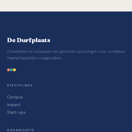
afgestemd op de schaal en context.
online worden uitgevoerd. We werken met bewezen
digitale werkvormen die de kwaliteit van de
samenwerking borgen.
De Durfplaats
Ontwikkelen en scheppen van gedurfde oplossingen voor complexe
maatschappelijke vraagstukken.
DISCIPLINES
Campus
Impact
Start-ups
ORGANISATIE