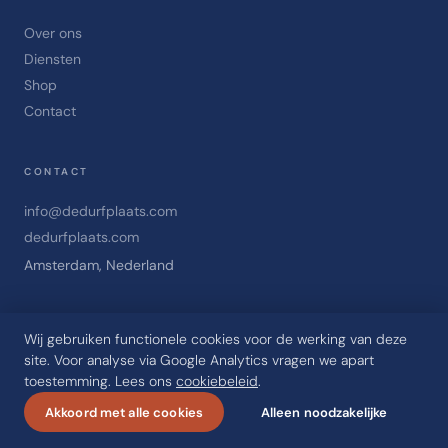
Over ons
Diensten
Shop
Contact
CONTACT
info@dedurfplaats.com
dedurfplaats.com
Amsterdam, Nederland
Wij gebruiken functionele cookies voor de werking van deze
site. Voor analyse via Google Analytics vragen we apart
© 2025 De Durfplaats. Alle rechten voorbehouden.
toestemming. Lees ons
cookiebeleid
.
Privacy
Algemene voorwaarden
Cookies
Akkoord met alle cookies
Alleen noodzakelijke